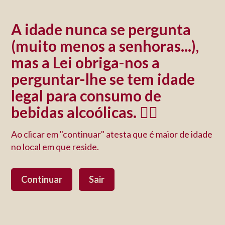
×
A idade nunca se pergunta
🏖️ A Loja da Quinta está encerrada. 🏖️ Desejamos a todos
umas boas férias. 🏖️ Nós estaremos de volta em Setembro.
(muito menos a senhoras...),
🏖️
Compotas
mas a Lei obriga-nos a
Compotas
perguntar-lhe se tem idade
Saberes e Sabores
Despensa
Compotas
legal para consumo de
Agora já pode saborear as nossas frutas ao longo do ano. Estas
compotas são verdadeiramente artesanais, feitas à moda antiga, só
bebidas alcoólicas. 🤷‍♀️
com verdadeiros pedaços de fruta, sumo de limão e açúcar. Quando
as provar vai sentir a diferença!
Ao clicar em "continuar" atesta que é maior de idade
no local em que reside.
Ordenar por
Relevância
Continuar
Sair
Saberes e Sabores
Queijaria